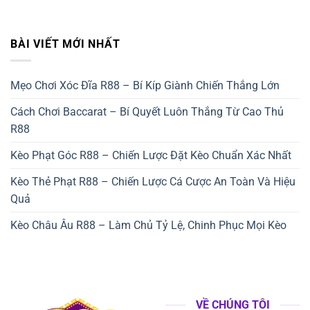
BÀI VIẾT MỚI NHẤT
Mẹo Chơi Xóc Đĩa R88 – Bí Kíp Giành Chiến Thắng Lớn
Cách Chơi Baccarat – Bí Quyết Luôn Thắng Từ Cao Thủ
R88
Kèo Phạt Góc R88 – Chiến Lược Đặt Kèo Chuẩn Xác Nhất
Kèo Thẻ Phạt R88 – Chiến Lược Cá Cược An Toàn Và Hiệu
Quả
Kèo Châu Âu R88 – Làm Chủ Tỷ Lệ, Chinh Phục Mọi Kèo
VỀ CHÚNG TÔI