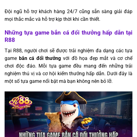
Đội ngũ hỗ trợ khách hàng 24/7 cũng sẵn sàng giải đáp
mọi thắc mắc và hỗ trợ kịp thời khi cần thiết.
Những tựa game bắn cá đổi thưởng hấp dẫn tại
R88
Tại R88, người chơi sẽ được trải nghiệm đa dạng các tựa
game
bắn cá đổi thưởng
với đồ họa đẹp mắt và cơ chế
chơi độc đáo. Mỗi tựa game đều mang đến những trải
nghiệm thú vị và cơ hội kiếm thưởng hấp dẫn. Dưới đây là
một số tựa game nổi bật mà bạn không nên bỏ lỡ.