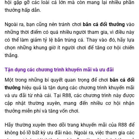
hội gặp gỡ các loài cá lớn mà còn mang lại nhiều phần
thưởng hấp dẫn.
Ngoài ra, bạn cũng nên tránh chơi
bắn cá đổi thưởng
vào
những thời điểm có quá nhiều người tham gia, vì điều này
có thể làm giảm tỷ lệ bắn trúng cá. Thay vào đó, hãy lựa
chọn những khung giờ ít người chơi để tăng cơ hội chiến
thắng.
Tận dụng các chương trình khuyến mãi và ưu đãi
Một trong những bí quyết quan trọng để chơi
bắn cá đổi
thưởng
hiệu quả là tận dụng các chương trình khuyến mãi
và ưu đãi từ nhà cái. Tại R88, các chương trình này được
cập nhật thường xuyên, mang đến nhiều cơ hội nhận
thưởng miễn phí và tăng vốn chơi.
Hãy thường xuyên theo dõi trang khuyến mãi của R88 để
không bỏ lỡ bất kỳ ưu đãi nào. Ngoài ra, việc tham gia các