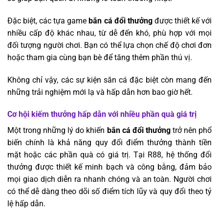
Đặc biệt, các tựa game
bắn cá đổi thưởng
được thiết kế với
nhiều cấp độ khác nhau, từ dễ đến khó, phù hợp với mọi
đối tượng người chơi. Bạn có thể lựa chọn chế độ chơi đơn
hoặc tham gia cùng bạn bè để tăng thêm phần thú vị.
Không chỉ vậy, các sự kiện săn cá đặc biệt còn mang đến
những trải nghiệm mới lạ và hấp dẫn hơn bao giờ hết.
Cơ hội kiếm thưởng hấp dẫn với nhiều phần quà giá trị
Một trong những lý do khiến
bắn cá đổi thưởng
trở nên phổ
biến chính là khả năng quy đổi điểm thưởng thành tiền
mặt hoặc các phần quà có giá trị. Tại R88, hệ thống đổi
thưởng được thiết kế minh bạch và công bằng, đảm bảo
mọi giao dịch diễn ra nhanh chóng và an toàn. Người chơi
có thể dễ dàng theo dõi số điểm tích lũy và quy đổi theo tỷ
lệ hấp dẫn.