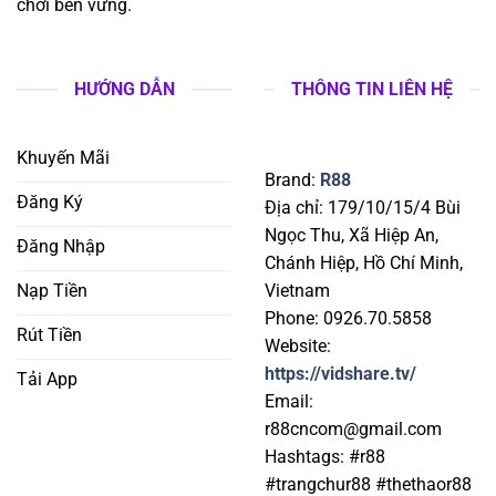
chơi bền vững.
HƯỚNG DẪN
THÔNG TIN LIÊN HỆ
Khuyến Mãi
Brand:
R88
Đăng Ký
Địa chỉ: 179/10/15/4 Bùi
Ngọc Thu, Xã Hiệp An,
Đăng Nhập
Chánh Hiệp, Hồ Chí Minh,
Nạp Tiền
Vietnam
Phone: 0926.70.5858
Rút Tiền
Website:
https://vidshare.tv/
Tải App
Email:
r88cncom@gmail.com
Hashtags: #r88
#trangchur88 #thethaor88