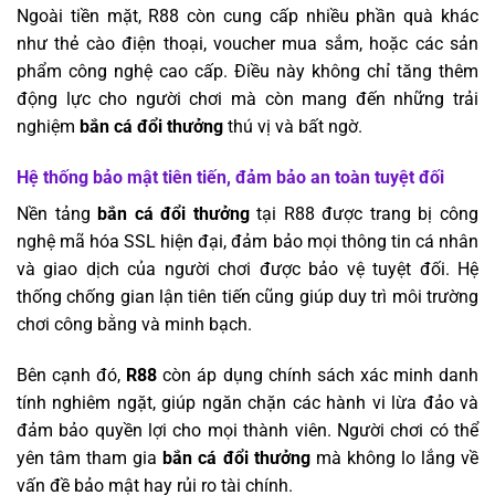
Ngoài tiền mặt, R88 còn cung cấp nhiều phần quà khác
như thẻ cào điện thoại, voucher mua sắm, hoặc các sản
phẩm công nghệ cao cấp. Điều này không chỉ tăng thêm
động lực cho người chơi mà còn mang đến những trải
nghiệm
bắn cá đổi thưởng
thú vị và bất ngờ.
Hệ thống bảo mật tiên tiến, đảm bảo an toàn tuyệt đối
Nền tảng
bắn cá đổi thưởng
tại R88 được trang bị công
nghệ mã hóa SSL hiện đại, đảm bảo mọi thông tin cá nhân
và giao dịch của người chơi được bảo vệ tuyệt đối. Hệ
thống chống gian lận tiên tiến cũng giúp duy trì môi trường
chơi công bằng và minh bạch.
Bên cạnh đó,
R88
còn áp dụng chính sách xác minh danh
tính nghiêm ngặt, giúp ngăn chặn các hành vi lừa đảo và
đảm bảo quyền lợi cho mọi thành viên. Người chơi có thể
yên tâm tham gia
bắn cá đổi thưởng
mà không lo lắng về
vấn đề bảo mật hay rủi ro tài chính.