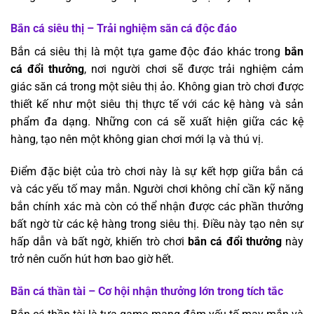
Bắn cá siêu thị – Trải nghiệm săn cá độc đáo
Bắn cá siêu thị là một tựa game độc đáo khác trong
bắn
cá đổi thưởng
, nơi người chơi sẽ được trải nghiệm cảm
giác săn cá trong một siêu thị ảo. Không gian trò chơi được
thiết kế như một siêu thị thực tế với các kệ hàng và sản
phẩm đa dạng. Những con cá sẽ xuất hiện giữa các kệ
hàng, tạo nên một không gian chơi mới lạ và thú vị.
Điểm đặc biệt của trò chơi này là sự kết hợp giữa bắn cá
và các yếu tố may mắn. Người chơi không chỉ cần kỹ năng
bắn chính xác mà còn có thể nhận được các phần thưởng
bất ngờ từ các kệ hàng trong siêu thị. Điều này tạo nên sự
hấp dẫn và bất ngờ, khiến trò chơi
bắn cá đổi thưởng
này
trở nên cuốn hút hơn bao giờ hết.
Bắn cá thần tài – Cơ hội nhận thưởng lớn trong tích tắc