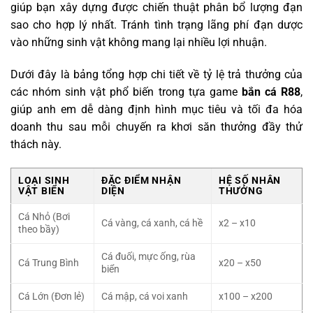
giúp bạn xây dựng được chiến thuật phân bổ lượng đạn
sao cho hợp lý nhất. Tránh tình trạng lãng phí đạn dược
vào những sinh vật không mang lại nhiều lợi nhuận.
Dưới đây là bảng tổng hợp chi tiết về tỷ lệ trả thưởng của
các nhóm sinh vật phổ biến trong tựa game
bắn cá R88
,
giúp anh em dễ dàng định hình mục tiêu và tối đa hóa
doanh thu sau mỗi chuyến ra khơi săn thưởng đầy thử
thách này.
LOẠI SINH
ĐẶC ĐIỂM NHẬN
HỆ SỐ NHÂN
VẬT BIỂN
DIỆN
THƯỞNG
Cá Nhỏ (Bơi
Cá vàng, cá xanh, cá hề
x2 – x10
theo bầy)
Cá đuối, mực ống, rùa
Cá Trung Bình
x20 – x50
biển
Cá Lớn (Đơn lẻ)
Cá mập, cá voi xanh
x100 – x200