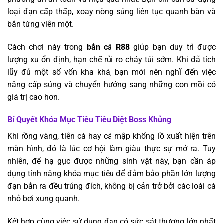
loại đạn cấp thấp, xoay nòng súng liên tục quanh bàn và
bắn từng viên một.
Cách chơi này trong
bắn cá R88
giúp bạn duy trì được
lượng xu ổn định, hạn chế rủi ro cháy túi sớm. Khi đã tích
lũy đủ một số vốn kha khá, bạn mới nên nghĩ đến việc
nâng cấp súng và chuyển hướng sang những con mồi có
giá trị cao hơn.
Bí Quyết Khóa Mục Tiêu Tiêu Diệt Boss Khủng
Khi rồng vàng, tiên cá hay cá mập khổng lồ xuất hiện trên
màn hình, đó là lúc cơ hội làm giàu thực sự mở ra. Tuy
nhiên, để hạ gục được những sinh vật này, bạn cần áp
dụng tính năng khóa mục tiêu để đảm bảo phần lớn lượng
đạn bắn ra đều trúng đích, không bị cản trở bởi các loài cá
nhỏ bơi xung quanh.
Kết hợp cùng việc sử dụng đạn có sức sát thương lớn nhất