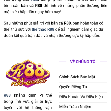
trình săn
bắn cá R88
để rinh về những phần thưởng tiền
mặt siêu hấp dẫn ngay hôm nay!
Sau những phút giải trí với
bắn cá R88
, bạn hoàn toàn có
thể thử sức với
thể thao R88
để trải nghiệm cảm giác dự
đoán kết quả trận đấu và nhận thưởng cực kỳ hấp dẫn.
VỀ CHÚNG TÔI
Chính Sách Bảo Mật
Quyền Riêng Tư
R88
khẳng định vị thế
Điều Khoản Và Điều Kiện
trong lĩnh vực giải trí trực
Miễn Trách Nhiệm
tuyến với hệ thống vận