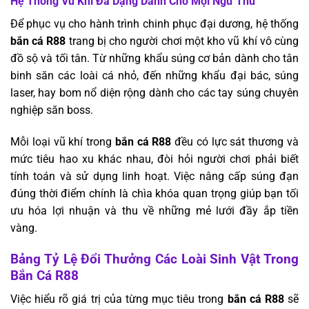
Hệ Thống Vũ Khí Đa Dạng Dành Cho Mọi Ngư Thủ
Để phục vụ cho hành trình chinh phục đại dương, hệ thống
bắn cá R88
trang bị cho người chơi một kho vũ khí vô cùng
đồ sộ và tối tân. Từ những khẩu súng cơ bản dành cho tân
binh săn các loài cá nhỏ, đến những khẩu đại bác, súng
laser, hay bom nổ diện rộng dành cho các tay súng chuyên
nghiệp săn boss.
Mỗi loại vũ khí trong
bắn cá R88
đều có lực sát thương và
mức tiêu hao xu khác nhau, đòi hỏi người chơi phải biết
tính toán và sử dụng linh hoạt. Việc nâng cấp súng đạn
đúng thời điểm chính là chìa khóa quan trọng giúp bạn tối
ưu hóa lợi nhuận và thu về những mẻ lưới đầy ắp tiền
vàng.
Bảng Tỷ Lệ Đổi Thưởng Các Loài Sinh Vật Trong
Bắn Cá R88
Việc hiểu rõ giá trị của từng mục tiêu trong
bắn cá R88
sẽ