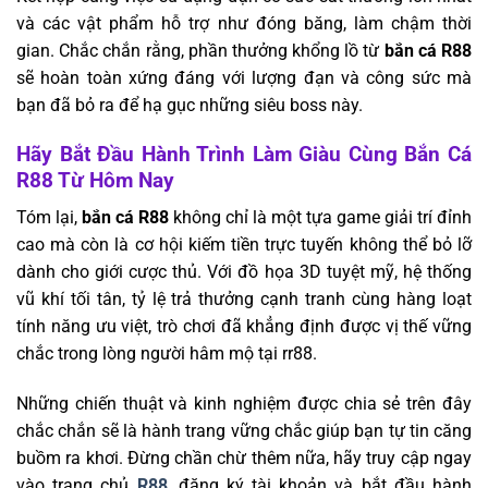
và các vật phẩm hỗ trợ như đóng băng, làm chậm thời
gian. Chắc chắn rằng, phần thưởng khổng lồ từ
bắn cá R88
sẽ hoàn toàn xứng đáng với lượng đạn và công sức mà
bạn đã bỏ ra để hạ gục những siêu boss này.
Hãy Bắt Đầu Hành Trình Làm Giàu Cùng Bắn Cá
R88 Từ Hôm Nay
Tóm lại,
bắn cá R88
không chỉ là một tựa game giải trí đỉnh
cao mà còn là cơ hội kiếm tiền trực tuyến không thể bỏ lỡ
dành cho giới cược thủ. Với đồ họa 3D tuyệt mỹ, hệ thống
vũ khí tối tân, tỷ lệ trả thưởng cạnh tranh cùng hàng loạt
tính năng ưu việt, trò chơi đã khẳng định được vị thế vững
chắc trong lòng người hâm mộ tại rr88.
Những chiến thuật và kinh nghiệm được chia sẻ trên đây
chắc chắn sẽ là hành trang vững chắc giúp bạn tự tin căng
buồm ra khơi. Đừng chần chừ thêm nữa, hãy truy cập ngay
vào trang chủ
R88
, đăng ký tài khoản và bắt đầu hành