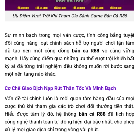
Ưu Điểm Vượt Trội Khi Tham Gia Sảnh Game Bắn Cá R88
Sự minh bạch trong mọi ván cược, tính công bằng tuyệt
đối cùng hàng loạt chính sách hỗ trợ người chơi tận tâm
đã tạo nên một cộng đồng
bắn cá R88
vô cùng vững
mạnh. Hãy cùng điểm qua những ưu thế vượt trội khiến bất
kỳ ai đã từng trải nghiệm đều không muốn rời bước sang
một nền tảng nào khác.
Cơ Chế Giao Dịch Nạp Rút Thần Tốc Và Minh Bạch
Vấn đề tài chính luôn là mối quan tâm hàng đầu của mọi
cược thủ khi tham gia các trò chơi đổi thưởng tiền thật.
Hiểu được tâm lý đó, hệ thống
bắn cá R88
đã tích hợp
công nghệ thanh toán tự động hiện đại bậc nhất, cho phép
xử lý mọi giao dịch chỉ trong vòng vài phút.