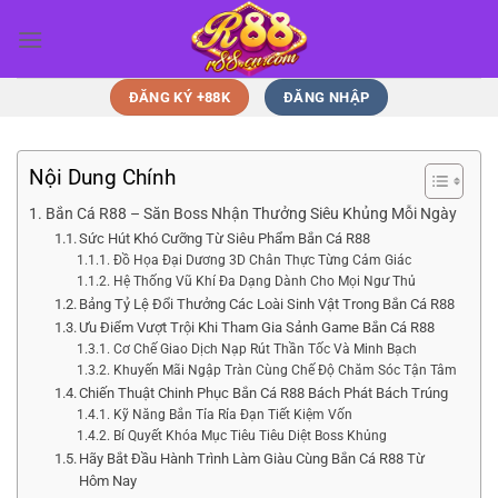
Bỏ
qua
nội
dung
ĐĂNG KÝ +88K
ĐĂNG NHẬP
Nội Dung Chính
Bắn Cá R88 – Săn Boss Nhận Thưởng Siêu Khủng Mỗi Ngày
Sức Hút Khó Cưỡng Từ Siêu Phẩm Bắn Cá R88
Đồ Họa Đại Dương 3D Chân Thực Từng Cảm Giác
Hệ Thống Vũ Khí Đa Dạng Dành Cho Mọi Ngư Thủ
Bảng Tỷ Lệ Đổi Thưởng Các Loài Sinh Vật Trong Bắn Cá R88
Ưu Điểm Vượt Trội Khi Tham Gia Sảnh Game Bắn Cá R88
Cơ Chế Giao Dịch Nạp Rút Thần Tốc Và Minh Bạch
Khuyến Mãi Ngập Tràn Cùng Chế Độ Chăm Sóc Tận Tâm
Chiến Thuật Chinh Phục Bắn Cá R88 Bách Phát Bách Trúng
Kỹ Năng Bắn Tỉa Rỉa Đạn Tiết Kiệm Vốn
Bí Quyết Khóa Mục Tiêu Tiêu Diệt Boss Khủng
Hãy Bắt Đầu Hành Trình Làm Giàu Cùng Bắn Cá R88 Từ
Hôm Nay