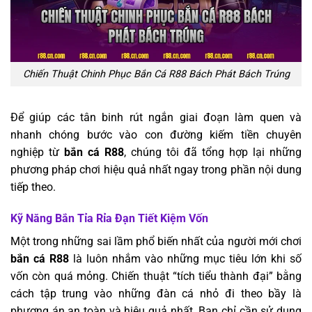
Chiến Thuật Chinh Phục Bắn Cá R88 Bách Phát Bách Trúng
Để giúp các tân binh rút ngắn giai đoạn làm quen và
nhanh chóng bước vào con đường kiếm tiền chuyên
nghiệp từ
bắn cá R88
, chúng tôi đã tổng hợp lại những
phương pháp chơi hiệu quả nhất ngay trong phần nội dung
tiếp theo.
Kỹ Năng Bắn Tỉa Rỉa Đạn Tiết Kiệm Vốn
Một trong những sai lầm phổ biến nhất của người mới chơi
bắn cá R88
là luôn nhắm vào những mục tiêu lớn khi số
vốn còn quá mỏng. Chiến thuật “tích tiểu thành đại” bằng
cách tập trung vào những đàn cá nhỏ đi theo bầy là
phương án an toàn và hiệu quả nhất. Bạn chỉ cần sử dụng