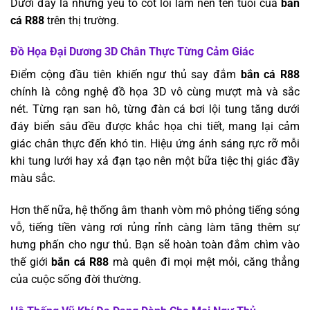
Dưới đây là những yếu tố cốt lõi làm nên tên tuổi của
bắn
cá R88
trên thị trường.
Đồ Họa Đại Dương 3D Chân Thực Từng Cảm Giác
Điểm cộng đầu tiên khiến ngư thủ say đắm
bắn cá R88
chính là công nghệ đồ họa 3D vô cùng mượt mà và sắc
nét. Từng rạn san hô, từng đàn cá bơi lội tung tăng dưới
đáy biển sâu đều được khắc họa chi tiết, mang lại cảm
giác chân thực đến khó tin. Hiệu ứng ánh sáng rực rỡ mỗi
khi tung lưới hay xả đạn tạo nên một bữa tiệc thị giác đầy
màu sắc.
Hơn thế nữa, hệ thống âm thanh vòm mô phỏng tiếng sóng
vỗ, tiếng tiền vàng rơi rủng rỉnh càng làm tăng thêm sự
hưng phấn cho ngư thủ. Bạn sẽ hoàn toàn đắm chìm vào
thế giới
bắn cá R88
mà quên đi mọi mệt mỏi, căng thẳng
của cuộc sống đời thường.