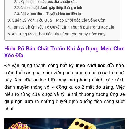
Kỹ thuật soi cầu xóc đĩa chuẩn xác
Chiến thuật đánh gấp thếp thông minh
Bắt vị xóc đĩa – Tuyệt chiêu ăn tiền to
Quản Lý Vốn Hiệu Quả – Mẹo Chơi Xóc Đĩa Sống Còn
Tâm Lý Chiến: Yếu Tố Quyết Định Thành Bại Trong Xóc Đĩa
Áp Dụng Mẹo Chơi Xóc Đĩa Cùng R88 Ngay Hôm Nay
Hiểu Rõ Bản Chất Trước Khi Áp Dụng Mẹo Chơi
Xóc Đĩa
Để vận dụng thành công bất kỳ
mẹo chơi xóc đĩa
nào,
cược thủ cần phải nắm vững nền tảng cơ bản của trò chơi
này. Xóc đĩa online hiện nay mô phỏng chính xác cách
đánh truyền thống với 4 đồng xu có 2 mặt đỏ trắng. Việc
hiểu rõ từng cửa cược và tỷ lệ trả thưởng tương ứng sẽ
giúp bạn đưa ra những quyết định xuống tiền sáng suốt
nhất.