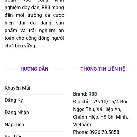
nghiệm dày dạn, R88 mang
đến môi trường cá cược
hiện đại đa dạng sản
phẩm và trải nghiệm an
toàn cho cộng đồng người
chơi bền vững.
HƯỚNG DẪN
THÔNG TIN LIÊN HỆ
Khuyến Mãi
Brand:
R88
Đăng Ký
Địa chỉ: 179/10/15/4 Bùi
Ngọc Thu, Xã Hiệp An,
Đăng Nhập
Chánh Hiệp, Hồ Chí Minh,
Nạp Tiền
Vietnam
Phone: 0926.70.5858
Rút Tiền