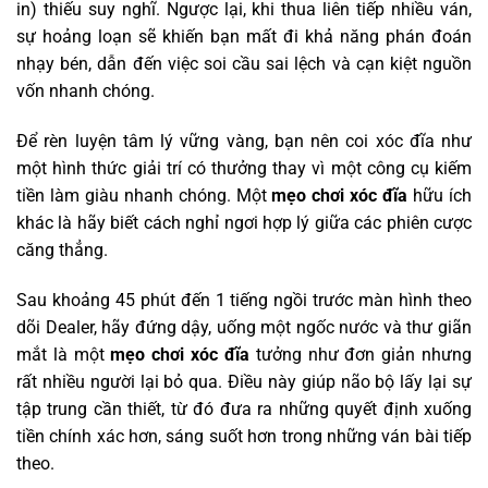
in) thiếu suy nghĩ. Ngược lại, khi thua liên tiếp nhiều ván,
sự hoảng loạn sẽ khiến bạn mất đi khả năng phán đoán
nhạy bén, dẫn đến việc soi cầu sai lệch và cạn kiệt nguồn
vốn nhanh chóng.
Để rèn luyện tâm lý vững vàng, bạn nên coi xóc đĩa như
một hình thức giải trí có thưởng thay vì một công cụ kiếm
tiền làm giàu nhanh chóng. Một
mẹo chơi xóc đĩa
hữu ích
khác là hãy biết cách nghỉ ngơi hợp lý giữa các phiên cược
căng thẳng.
Sau khoảng 45 phút đến 1 tiếng ngồi trước màn hình theo
dõi Dealer, hãy đứng dậy, uống một ngốc nước và thư giãn
mắt là một
mẹo chơi xóc đĩa
tưởng như đơn giản nhưng
rất nhiều người lại bỏ qua. Điều này giúp não bộ lấy lại sự
tập trung cần thiết, từ đó đưa ra những quyết định xuống
tiền chính xác hơn, sáng suốt hơn trong những ván bài tiếp
theo.