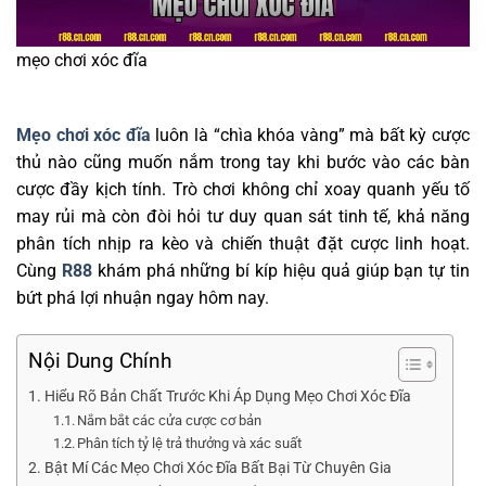
mẹo chơi xóc đĩa
Mẹo chơi xóc đĩa
luôn là “chìa khóa vàng” mà bất kỳ cược
thủ nào cũng muốn nắm trong tay khi bước vào các bàn
cược đầy kịch tính. Trò chơi không chỉ xoay quanh yếu tố
may rủi mà còn đòi hỏi tư duy quan sát tinh tế, khả năng
phân tích nhịp ra kèo và chiến thuật đặt cược linh hoạt.
Cùng
R88
khám phá những bí kíp hiệu quả giúp bạn tự tin
bứt phá lợi nhuận ngay hôm nay.
Nội Dung Chính
Hiểu Rõ Bản Chất Trước Khi Áp Dụng Mẹo Chơi Xóc Đĩa
Nắm bắt các cửa cược cơ bản
Phân tích tỷ lệ trả thưởng và xác suất
Bật Mí Các Mẹo Chơi Xóc Đĩa Bất Bại Từ Chuyên Gia