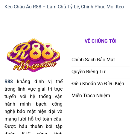
Kèo Châu Âu R88 – Làm Chủ Tỷ Lệ, Chinh Phục Mọi Kèo
VỀ CHÚNG TÔI
Chính Sách Bảo Mật
Quyền Riêng Tư
R88
khẳng định vị thế
Điều Khoản Và Điều Kiện
trong lĩnh vực giải trí trực
Miễn Trách Nhiệm
tuyến với hệ thống vận
hành minh bạch, công
nghệ bảo mật hiện đại và
mạng lưới hỗ trợ toàn cầu.
Được hậu thuẫn bởi tập
đoàn KJC cùng kinh