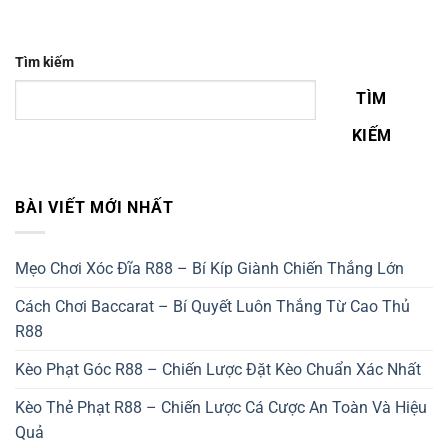
Tìm kiếm
TÌM
KIẾM
BÀI VIẾT MỚI NHẤT
Mẹo Chơi Xóc Đĩa R88 – Bí Kíp Giành Chiến Thắng Lớn
Cách Chơi Baccarat – Bí Quyết Luôn Thắng Từ Cao Thủ
R88
Kèo Phạt Góc R88 – Chiến Lược Đặt Kèo Chuẩn Xác Nhất
Kèo Thẻ Phạt R88 – Chiến Lược Cá Cược An Toàn Và Hiệu
Quả