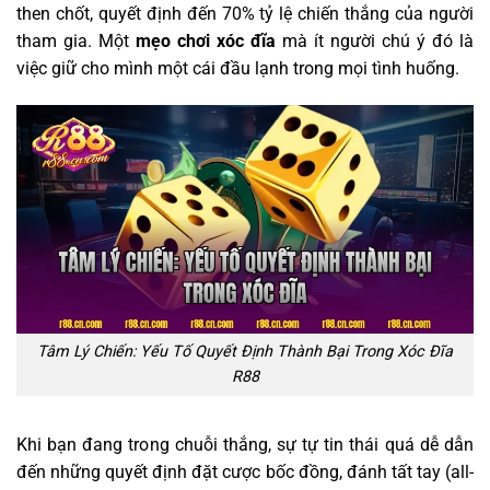
then chốt, quyết định đến 70% tỷ lệ chiến thắng của người
tham gia. Một
mẹo chơi xóc đĩa
mà ít người chú ý đó là
việc giữ cho mình một cái đầu lạnh trong mọi tình huống.
Tâm Lý Chiến: Yếu Tố Quyết Định Thành Bại Trong Xóc Đĩa
R88
Khi bạn đang trong chuỗi thắng, sự tự tin thái quá dễ dẫn
đến những quyết định đặt cược bốc đồng, đánh tất tay (all-