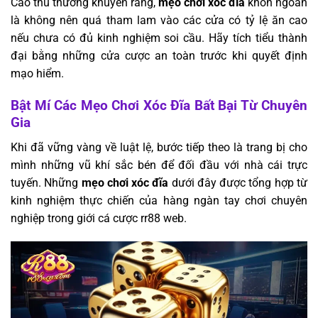
Cao thủ thường khuyên rằng,
mẹo chơi xóc đĩa
khôn ngoan
là không nên quá tham lam vào các cửa có tỷ lệ ăn cao
nếu chưa có đủ kinh nghiệm soi cầu. Hãy tích tiểu thành
đại bằng những cửa cược an toàn trước khi quyết định
mạo hiểm.
Bật Mí Các Mẹo Chơi Xóc Đĩa Bất Bại Từ Chuyên
Gia
Khi đã vững vàng về luật lệ, bước tiếp theo là trang bị cho
mình những vũ khí sắc bén để đối đầu với nhà cái trực
tuyến. Những
mẹo chơi xóc đĩa
dưới đây được tổng hợp từ
kinh nghiệm thực chiến của hàng ngàn tay chơi chuyên
nghiệp trong giới cá cược rr88 web.