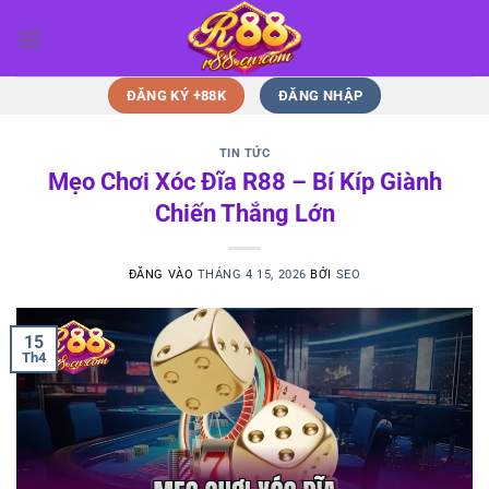
Bỏ
qua
nội
dung
ĐĂNG KÝ +88K
ĐĂNG NHẬP
TIN TỨC
Mẹo Chơi Xóc Đĩa R88 – Bí Kíp Giành
Chiến Thắng Lớn
ĐĂNG VÀO
THÁNG 4 15, 2026
BỞI
SEO
15
Th4