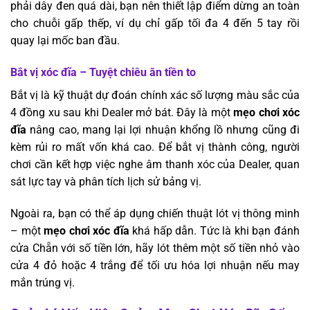
phải dây đen quá dài, bạn nên thiết lập điểm dừng an toàn
cho chuỗi gấp thếp, ví dụ chỉ gấp tối đa 4 đến 5 tay rồi
quay lại mốc ban đầu.
Bắt vị xóc đĩa – Tuyệt chiêu ăn tiền to
Bắt vị là kỹ thuật dự đoán chính xác số lượng màu sắc của
4 đồng xu sau khi Dealer mở bát. Đây là một
mẹo chơi xóc
đĩa
nâng cao, mang lại lợi nhuận khổng lồ nhưng cũng đi
kèm rủi ro mất vốn khá cao. Để bắt vị thành công, người
chơi cần kết hợp việc nghe âm thanh xóc của Dealer, quan
sát lực tay và phân tích lịch sử bảng vị.
Ngoài ra, bạn có thể áp dụng chiến thuật lót vị thông minh
– một
mẹo chơi xóc đĩa
khá hấp dẫn. Tức là khi bạn đánh
cửa Chẵn với số tiền lớn, hãy lót thêm một số tiền nhỏ vào
cửa 4 đỏ hoặc 4 trắng để tối ưu hóa lợi nhuận nếu may
mắn trúng vị.