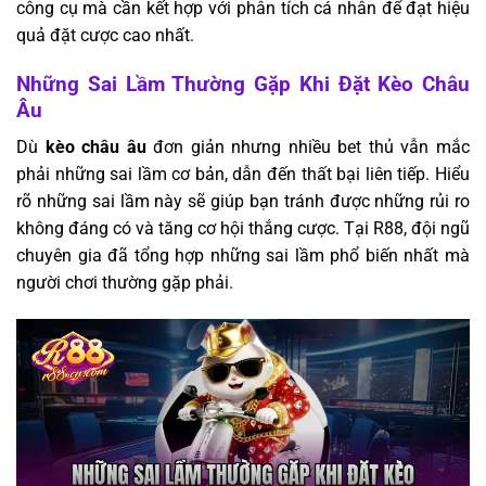
công cụ mà cần kết hợp với phân tích cá nhân để đạt hiệu
quả đặt cược cao nhất.
Những Sai Lầm Thường Gặp Khi Đặt Kèo Châu
Âu
Dù
kèo châu âu
đơn giản nhưng nhiều bet thủ vẫn mắc
phải những sai lầm cơ bản, dẫn đến thất bại liên tiếp. Hiểu
rõ những sai lầm này sẽ giúp bạn tránh được những rủi ro
không đáng có và tăng cơ hội thắng cược. Tại R88, đội ngũ
chuyên gia đã tổng hợp những sai lầm phổ biến nhất mà
người chơi thường gặp phải.