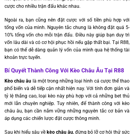
cược cho nhiều trận đấu khác nhau.
Ngoài ra, bạn cũng nên đặt cược với số tiền phù hợp với
tổng vốn của mình. Nguyên tắc chung là không đặt quá 5-
10% tổng vốn cho mỗi trận đấu. Điều này giúp bạn duy trì
vốn lâu dài và có cơ hội phục hồi nếu gặp thất bại. Tại R88,
bạn có thể dễ dàng quản lý vốn của mình qua hệ thống tài
khoản trực tuyến.
Bí Quyết Thành Công Với Kèo Châu Âu Tại R88
Kèo châu âu
là một trong những loại hình cá cược thể thao
phổ biến và dễ tiếp cận nhất hiện nay. Với tính đơn giản và
tỷ lệ thắng cao, loại kèo này phù hợp với cả những bet thủ
mới lẫn chuyên nghiệp. Tuy nhiên, để thành công với kèo
châu âu, bạn cần nắm vững những nguyên tắc cơ bản và
áp dụng các chiến lược đặt cược thông minh.
Sau khi hiểu sâu về
kèo châu âu
, đừng bỏ lỡ cơ hội thử sức