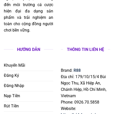
đến môi trường cá cược
hiện đại đa dạng sản
phẩm và trải nghiệm an
toàn cho cộng đồng người
chơi bền vững.
HƯỚNG DẪN
THÔNG TIN LIÊN HỆ
Khuyến Mãi
Brand:
R88
Đăng Ký
Địa chỉ: 179/10/15/4 Bùi
Ngọc Thu, Xã Hiệp An,
Đăng Nhập
Chánh Hiệp, Hồ Chí Minh,
Nạp Tiền
Vietnam
Phone: 0926.70.5858
Rút Tiền
Website: