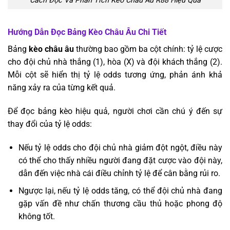
Cách Đọc Và Phân Tích Kèo Châu Âu R88 Hiệu Quả
Hướng Dẫn Đọc Bảng Kèo Châu Âu Chi Tiết
Bảng
kèo châu âu
thường bao gồm ba cột chính: tỷ lệ cược
cho đội chủ nhà thắng (1), hòa (X) và đội khách thắng (2).
Mỗi cột sẽ hiển thị tỷ lệ odds tương ứng, phản ánh khả
năng xảy ra của từng kết quả.
Để đọc bảng kèo hiệu quả, người chơi cần chú ý đến sự
thay đổi của tỷ lệ odds:
Nếu tỷ lệ odds cho đội chủ nhà giảm đột ngột, điều này
có thể cho thấy nhiều người đang đặt cược vào đội này,
dẫn đến việc nhà cái điều chỉnh tỷ lệ để cân bằng rủi ro.
Ngược lại, nếu tỷ lệ odds tăng, có thể đội chủ nhà đang
gặp vấn đề như chấn thương cầu thủ hoặc phong độ
không tốt.