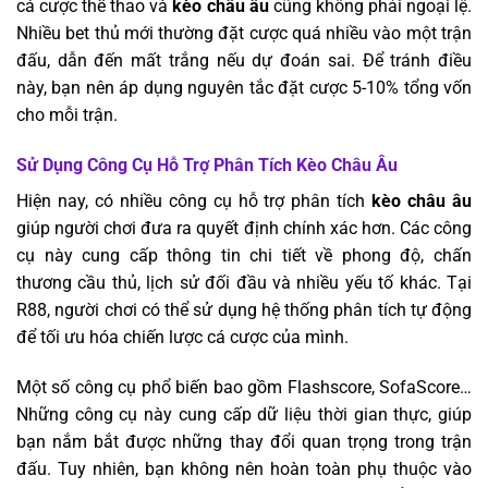
cá cược thể thao và
kèo châu âu
cũng không phải ngoại lệ.
Nhiều bet thủ mới thường đặt cược quá nhiều vào một trận
đấu, dẫn đến mất trắng nếu dự đoán sai. Để tránh điều
này, bạn nên áp dụng nguyên tắc đặt cược 5-10% tổng vốn
cho mỗi trận.
Sử Dụng Công Cụ Hỗ Trợ Phân Tích Kèo Châu Âu
Hiện nay, có nhiều công cụ hỗ trợ phân tích
kèo châu âu
giúp người chơi đưa ra quyết định chính xác hơn. Các công
cụ này cung cấp thông tin chi tiết về phong độ, chấn
thương cầu thủ, lịch sử đối đầu và nhiều yếu tố khác. Tại
R88, người chơi có thể sử dụng hệ thống phân tích tự động
để tối ưu hóa chiến lược cá cược của mình.
Một số công cụ phổ biến bao gồm Flashscore, SofaScore…
Những công cụ này cung cấp dữ liệu thời gian thực, giúp
bạn nắm bắt được những thay đổi quan trọng trong trận
đấu. Tuy nhiên, bạn không nên hoàn toàn phụ thuộc vào