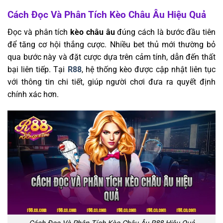
Cách Đọc Và Phân Tích Kèo Châu Âu Hiệu Quả
Đọc và phân tích
kèo châu âu
đúng cách là bước đầu tiên
để tăng cơ hội thắng cược. Nhiều bet thủ mới thường bỏ
qua bước này và đặt cược dựa trên cảm tính, dẫn đến thất
bại liên tiếp. Tại
R88
, hệ thống kèo được cập nhật liên tục
với thông tin chi tiết, giúp người chơi đưa ra quyết định
chính xác hơn.