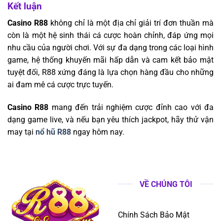
Kết luận
Casino R88
không chỉ là một địa chỉ giải trí đơn thuần mà
còn là một hệ sinh thái cá cược hoàn chỉnh, đáp ứng mọi
nhu cầu của người chơi. Với sự đa dạng trong các loại hình
game, hệ thống khuyến mãi hấp dẫn và cam kết bảo mật
tuyệt đối, R88 xứng đáng là lựa chọn hàng đầu cho những
ai đam mê cá cược trực tuyến.
Casino R88
mang đến trải nghiệm cược đỉnh cao với đa
dạng game live, và nếu bạn yêu thích jackpot, hãy thử vận
may tại
nổ hũ R88
ngay hôm nay.
VỀ CHÚNG TÔI
Chính Sách Bảo Mật