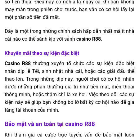
số tiền thua. Điều này có nghĩa là ngay cả khi bạn không
may mắn trong phiên chơi trước, bạn vẫn có cơ hội lấy lại
một phần số tiền đã mất.
Đây là một trong những chính sách hấp dẫn nhất mà ít nhà
cái nào có thể sánh kịp với sảnh
casino R88
.
Khuyến mãi theo sự kiện đặc biệt
Casino R88
thường xuyên tổ chức các sự kiện đặc biệt
nhân dịp lễ Tết, sinh nhật nhà cái, hoặc các giải đấu thể
thao lớn. Trong những dịp này, người chơi có cơ hội nhận
được những phần thưởng giá trị như tiền mặt, điện thoại
thông minh, hoặc thậm chí là xe hơi. Việc theo dõi các sự
kiện này sẽ giúp bạn không bỏ lỡ bất kỳ cơ hội nào để gia
tăng tài khoản của mình.
Bảo mật và an toàn tại casino R88
Khi tham gia cá cược trực tuyến, vấn đề bảo mật luôn