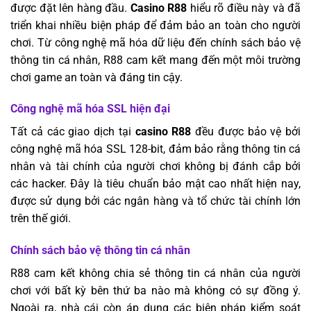
được đặt lên hàng đầu.
Casino R88
hiểu rõ điều này và đã
triển khai nhiều biện pháp để đảm bảo an toàn cho người
chơi. Từ công nghệ mã hóa dữ liệu đến chính sách bảo vệ
thông tin cá nhân, R88 cam kết mang đến một môi trường
chơi game an toàn và đáng tin cậy.
Công nghệ mã hóa SSL hiện đại
Tất cả các giao dịch tại
casino R88
đều được bảo vệ bởi
công nghệ mã hóa SSL 128-bit, đảm bảo rằng thông tin cá
nhân và tài chính của người chơi không bị đánh cắp bởi
các hacker. Đây là tiêu chuẩn bảo mật cao nhất hiện nay,
được sử dụng bởi các ngân hàng và tổ chức tài chính lớn
trên thế giới.
Chính sách bảo vệ thông tin cá nhân
R88 cam kết không chia sẻ thông tin cá nhân của người
chơi với bất kỳ bên thứ ba nào mà không có sự đồng ý.
Ngoài ra, nhà cái còn áp dụng các biện pháp kiểm soát