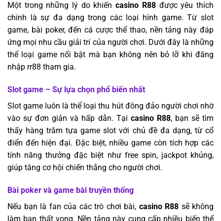
Một trong những lý do khiến
casino R88
được yêu thích
chính là sự đa dạng trong các loại hình game. Từ slot
game, bài poker, đến cá cược thể thao, nền tảng này đáp
ứng mọi nhu cầu giải trí của người chơi. Dưới đây là những
thể loại game nổi bật mà bạn không nên bỏ lỡ khi đăng
nhập rr88 tham gia.
Slot game – Sự lựa chọn phổ biến nhất
Slot game luôn là thể loại thu hút đông đảo người chơi nhờ
vào sự đơn giản và hấp dẫn. Tại
casino R88
, bạn sẽ tìm
thấy hàng trăm tựa game slot với chủ đề đa dạng, từ cổ
điển đến hiện đại. Đặc biệt, nhiều game còn tích hợp các
tính năng thưởng đặc biệt như free spin, jackpot khủng,
giúp tăng cơ hội chiến thắng cho người chơi.
Bài poker và game bài truyền thống
Nếu bạn là fan của các trò chơi bài,
casino R88
sẽ không
làm bạn thất vọng. Nền tảng này cung cấp nhiều biến thể