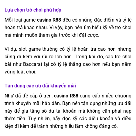
Lựa chọn trò chơi phù hợp
Mỗi loại game
casino R88
đều có những đặc điểm và tỷ lệ
hoàn trả khác nhau. Vì vậy, bạn nên tìm hiểu kỹ về trò chơi
mà mình muốn tham gia trước khi đặt cược.
Ví dụ, slot game thường có tỷ lệ hoàn trả cao hơn nhưng
cũng đi kèm với rủi ro lớn hơn. Trong khi đó, các trò chơi
bài như Baccarat lại có tỷ lệ thắng cao hơn nếu bạn nắm
vững luật chơi.
Tận dụng các ưu đãi khuyến mãi
Như đã đề cập ở trên,
casino R88
cung cấp nhiều chương
trình khuyến mãi hấp dẫn. Bạn nên tận dụng những ưu đãi
này để gia tăng số dư tài khoản mà không cần phải nạp
thêm tiền. Tuy nhiên, hãy đọc kỹ các điều khoản và điều
kiện đi kèm để tránh những hiểu lầm không đáng có.