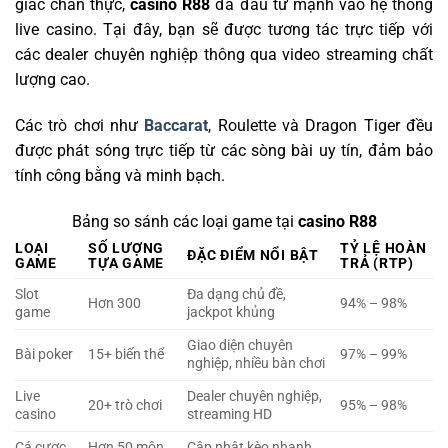
giác chân thực,
casino R88
đã đầu tư mạnh vào hệ thống
live casino. Tại đây, bạn sẽ được tương tác trực tiếp với
các dealer chuyên nghiệp thông qua video streaming chất
lượng cao.
Các trò chơi như
Baccarat
, Roulette và Dragon Tiger đều
được phát sóng trực tiếp từ các sòng bài uy tín, đảm bảo
tính công bằng và minh bạch.
Bảng so sánh các loại game tại
casino R88
LOẠI
SỐ LƯỢNG
TỶ LỆ HOÀN
ĐẶC ĐIỂM NỔI BẬT
GAME
TỰA GAME
TRẢ (RTP)
Slot
Đa dạng chủ đề,
Hơn 300
94% – 98%
game
jackpot khủng
Giao diện chuyên
Bài poker
15+ biến thể
97% – 99%
nghiệp, nhiều bàn chơi
Live
Dealer chuyên nghiệp,
20+ trò chơi
95% – 98%
casino
streaming HD
Cá cược
Hơn 50 môn
Cập nhật kèo nhanh,