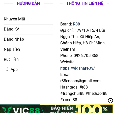
HƯỚNG DẪN
THÔNG TIN LIÊN HỆ
Khuyến Mãi
Brand:
R88
Đăng Ký
Địa chỉ: 179/10/15/4 Bùi
Ngọc Thu, Xã Hiệp An,
Đăng Nhập
Chánh Hiệp, Hồ Chí Minh,
Nạp Tiền
Vietnam
Phone: 0926.70.5858
Rút Tiền
Website:
https://vidshare.tv/
Tải App
Email:
r88cncom@gmail.com
Hashtags: #r88
#trangchur88 #thethaor88
#xosor88